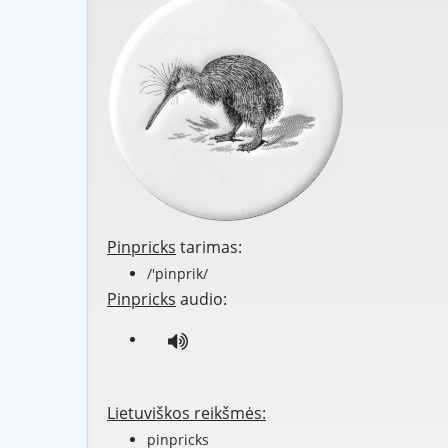
Pinpricks
tarimas:
/'pinprik/
Pinpricks
audio:
Lietuviškos reikšmės:
pinpricks