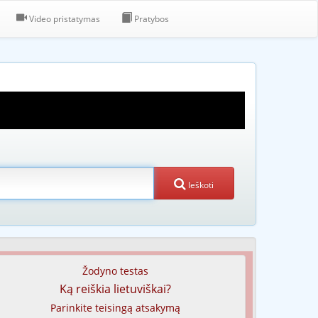
Video pristatymas
Pratybos
Ieškoti
Žodyno testas
Ką reiškia lietuviškai?
Parinkite teisingą atsakymą