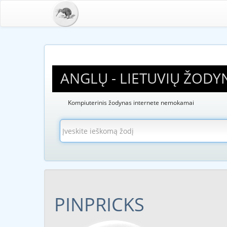
ANGLŲ - LIETUVIŲ ŽODY
Kompiuterinis žodynas internete nemokamai
PINPRICKS