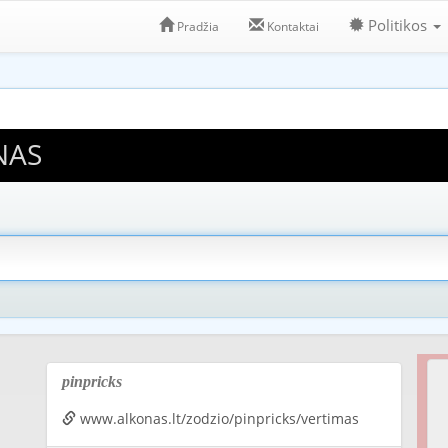
Politikos
Pradžia
Kontaktai
NAS
pinpricks
www.alkonas.lt/zodzio/pinpricks/vertimas