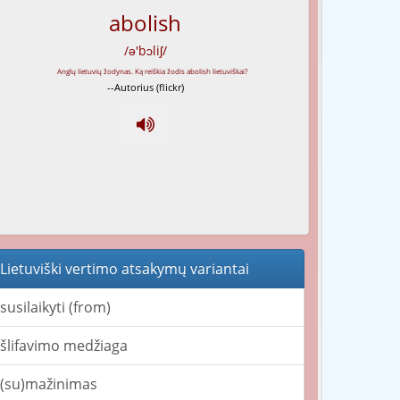
abolish
/ə'bɔliʃ/
--Autorius (flickr)
Lietuviški vertimo atsakymų variantai
susilaikyti (from)
šlifavimo medžiaga
(su)mažinimas