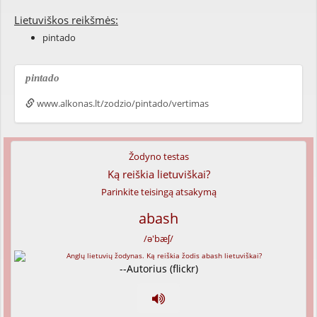
Lietuviškos reikšmės:
pintado
pintado
www.alkonas.lt/zodzio/pintado/vertimas
Žodyno testas
Ką reiškia lietuviškai?
Parinkite teisingą atsakymą
abash
/ə'bæʃ/
--Autorius (flickr)