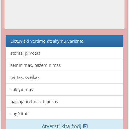
Lietuviški vertimo atsakymų variantai
storas, pilvotas
žeminimas, pažeminimas
tvirtas, sveikas
suklydimas
pasibjaurėtinas, bjaurus
sugėdinti
Atversti kitą žodį