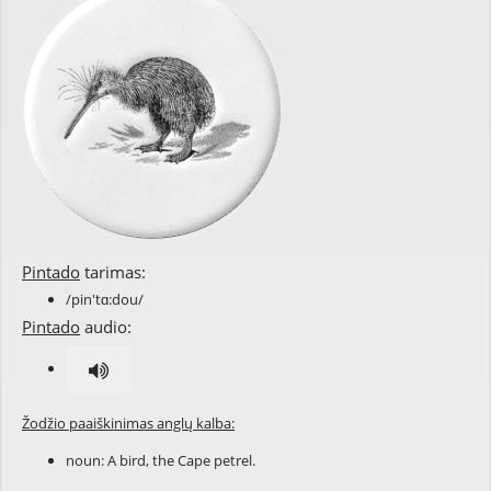
Pintado
tarimas:
/pin'tɑ:dou/
Pintado
audio:
Žodžio paaiškinimas anglų kalba:
noun: A bird, the Cape petrel.