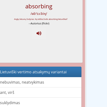
absorbing
/əb'sɔ:biɳ/
--Autorius (flickr)
Lietuviški vertimo atsakymų variantai
nebuvimas, neatvykimas
ant, virš
suklydimas