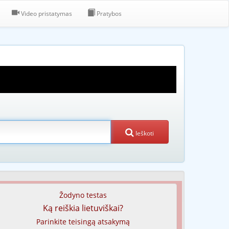
Video pristatymas
Pratybos
Ieškoti
Žodyno testas
Ką reiškia lietuviškai?
Parinkite teisingą atsakymą