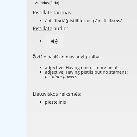
--Autorius (flickr)
Pistillate
tarimas:
/'pistiləri/ (pistilliferous) /,pisti'lifərəs/
Pistillate
audio:
Žodžio paaiškinimas anglų kalba:
adjective: Having one or more pistils.
adjective: Having pistils but no stamens:
pistillate flowers.
Lietuviškos reikšmės:
piestelinis