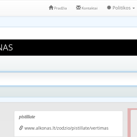
Politikos
Pradžia
Kontaktai
NAS
pistillate
www.alkonas.lt/zodzio/pistillate/vertimas