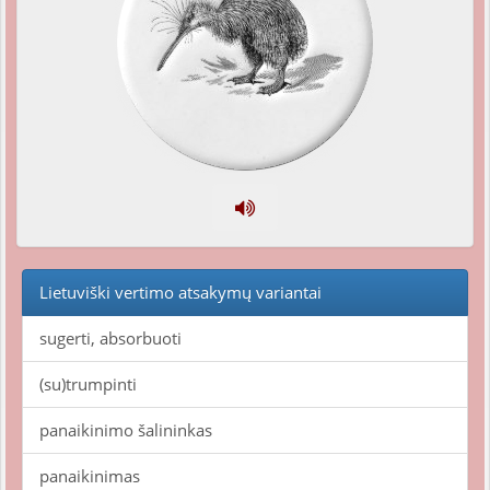
Lietuviški vertimo atsakymų variantai
sugerti, absorbuoti
(su)trumpinti
panaikinimo šalininkas
panaikinimas