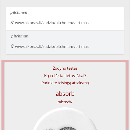
pitchmen
www.alkonas.lt/zodzio/pitchmen/vertimas
pitchman
www.alkonas.lt/zodzio/pitchman/vertimas
Žodyno testas
Ką reiškia lietuviškai?
Parinkite teisingą atsakymą
absorb
/əb'sɔ:b/