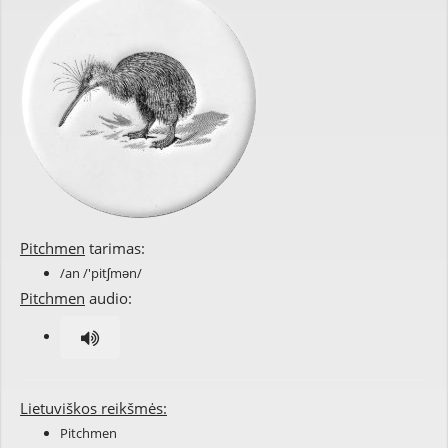
Pitchmen
tarimas:
/an /'pitʃmən/
Pitchmen
audio:
Lietuviškos reikšmės:
Pitchmen