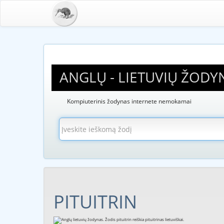
ANGLŲ - LIETUVIŲ ŽODY
Kompiuterinis žodynas internete nemokamai
PITUITRIN