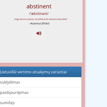
abstinent
/'æbstinənt/
--Autorius (flickr)
Lietuviški vertimo atsakymų variantai
suklydimas
pasibjaurėjimas
sumišęs