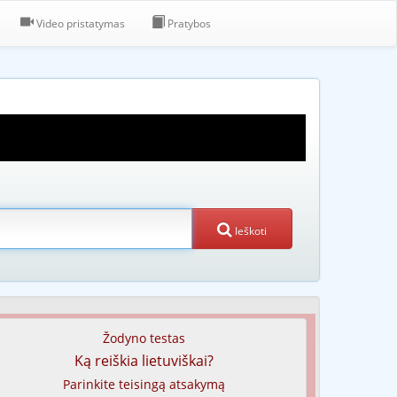
Video pristatymas
Pratybos
Ieškoti
Žodyno testas
Ką reiškia lietuviškai?
Parinkite teisingą atsakymą