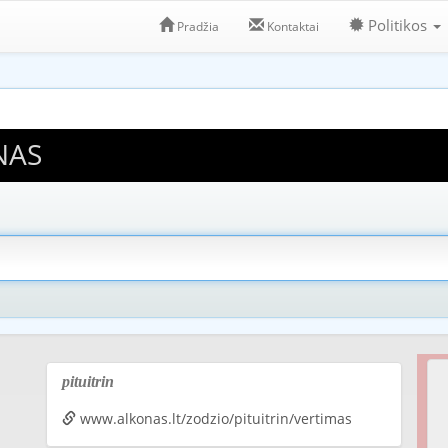
Politikos
Pradžia
Kontaktai
NAS
pituitrin
www.alkonas.lt/zodzio/pituitrin/vertimas