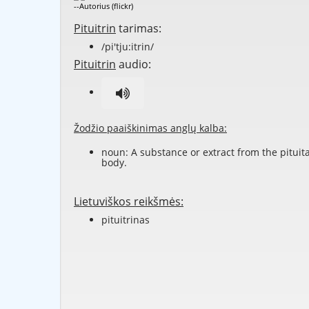
--Autorius (flickr)
Pituitrin
tarimas:
/pi'tju:itrin/
Pituitrin
audio:
Žodžio paaiškinimas anglų kalba:
noun: A substance or extract from the pituit
body.
Lietuviškos reikšmės:
pituitrinas