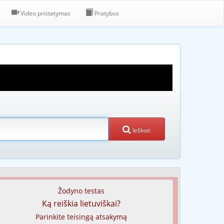
Video pristatymas
Pratybos
Ieškoti
Žodyno testas
Ką reiškia lietuviškai?
Parinkite teisingą atsakymą