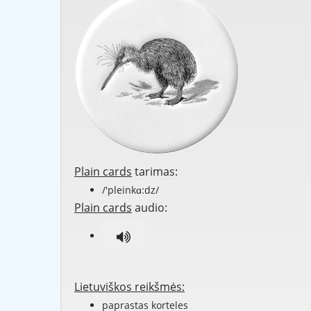
Plain cards
tarimas:
/'pleinkɑ:dz/
Plain cards
audio:
Lietuviškos reikšmės:
paprastas korteles