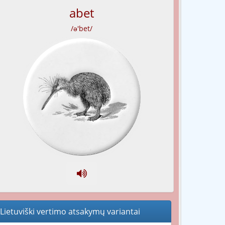
abet
/ə'bet/
Lietuviški vertimo atsakymų variantai