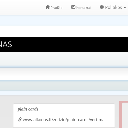
Politikos
Pradžia
Kontaktai
NAS
plain cards
www.alkonas.lt/zodzio/plain-cards/vertimas