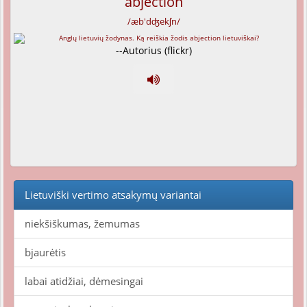
abjection
/æb'dʤekʃn/
--Autorius (flickr)
Lietuviški vertimo atsakymų variantai
niekšiškumas, žemumas
bjaurėtis
labai atidžiai, dėmesingai