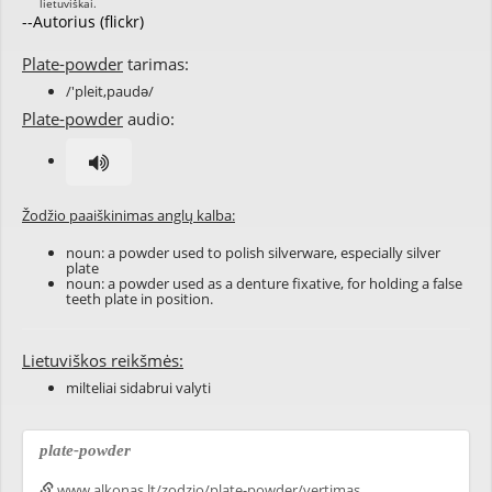
--Autorius (flickr)
Plate-powder
tarimas:
/'pleit,paudə/
Plate-powder
audio:
Žodžio paaiškinimas anglų kalba:
noun: a
powder
used to
polish
silverware
, especially
silver
plate
noun: a
powder
used as a
denture
fixative
, for holding a
false
teeth
plate
in position.
Lietuviškos reikšmės:
milteliai sidabrui valyti
plate-powder
www.alkonas.lt/zodzio/plate-powder/vertimas