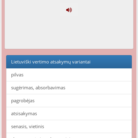
Lietuviški vertimo atsakymų variantai
pilvas
sugėrimas, absorbavimas
pagrobėjas
atsisakymas
senasis, vietinis