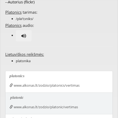
--Autorius (flickr)
Platonics
tarimas:
/plə'tɔniks/
Platonics
audio:
Lietuviškos reikšmės:
platonika
platonics
www.alkonas.lt/zodzio/platonics/vertimas
platonic
www.alkonas.lt/zodzio/platonic/vertimas