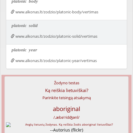
platonic
body
www.alkonas.lt/zodzio/platonic-body/vertimas
platonic
solid
www.alkonas.lt/zodzio/platonic-solid/vertimas
platonic
year
www.alkonas.lt/zodzio/platonic-year/vertimas
Žodyno testas
Ką reiškia lietuviškai?
Parinkite teisingą atsakymą
aboriginal
/,æbə'ridʤənl/
--Autorius (flickr)