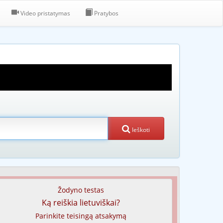
Video pristatymas
Pratybos
Ieškoti
Žodyno testas
Ką reiškia lietuviškai?
Parinkite teisingą atsakymą