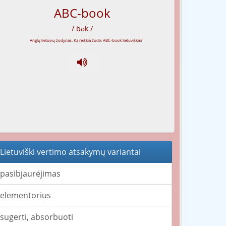
ABC-book
/ bʊk /
Lietuviški vertimo atsakymų variantai
pasibjaurėjimas
elementorius
sugerti, absorbuoti