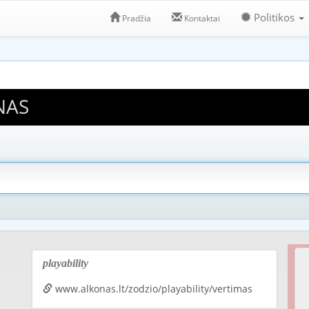
Politikos
Pradžia
Kontaktai
NAS
playability
www.alkonas.lt/zodzio/playability/vertimas