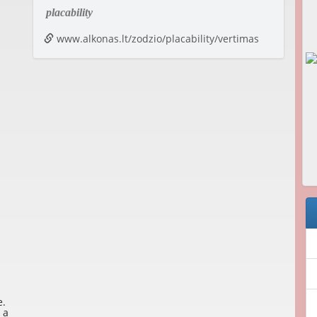
placability
www.alkonas.lt/zodzio/placability/vertimas
e
.
 a