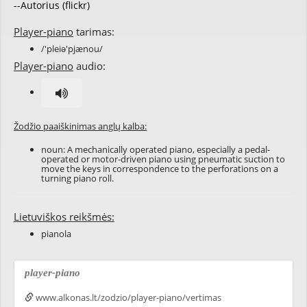
--Autorius (flickr)
Player-piano
tarimas:
/'pleiə'pjænou/
Player-piano
audio:
Žodžio paaiškinimas anglų kalba:
noun: A mechanically operated piano, especially a pedal-
operated or motor-driven piano using pneumatic suction to
move the keys in correspondence to the perforations on a
turning piano roll.
Lietuviškos reikšmės:
pianola
player-piano
www.alkonas.lt/zodzio/player-piano/vertimas