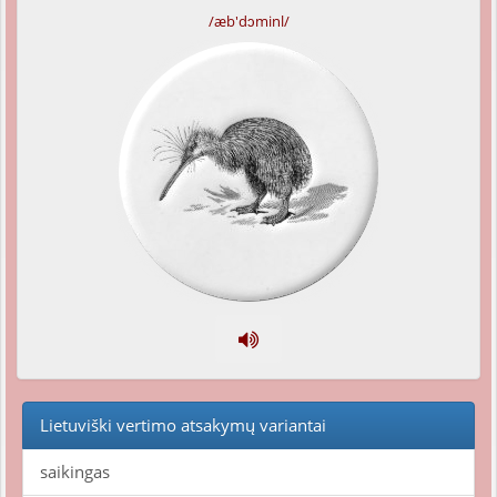
/æb'dɔminl/
Lietuviški vertimo atsakymų variantai
saikingas