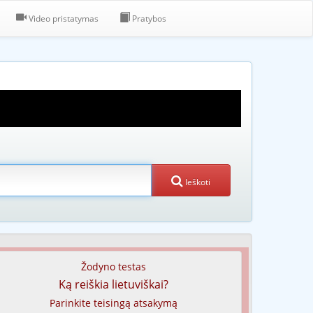
Video pristatymas
Pratybos
Ieškoti
Žodyno testas
Ką reiškia lietuviškai?
Parinkite teisingą atsakymą