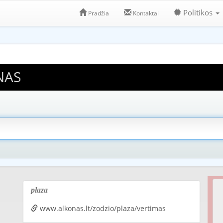
Politikos
Pradžia
Kontaktai
NAS
plaza
www.alkonas.lt/zodzio/plaza/vertimas