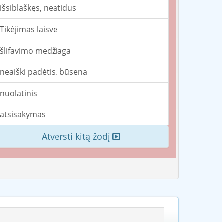
išsiblaškęs, neatidus
Tikėjimas laisve
šlifavimo medžiaga
neaiški padėtis, būsena
nuolatinis
atsisakymas
Atversti kitą žodį