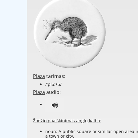
Plaza
tarimas:
/'plɑ:zə/
Plaza
audio:
Žodžio paaiškinimas anglų kalba:
noun: A public square or similar open area i
a town or city.