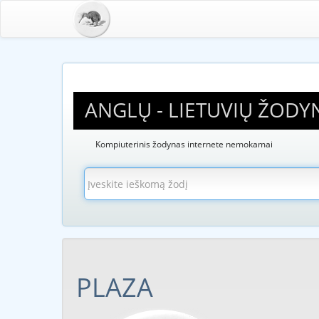
ANGLŲ - LIETUVIŲ ŽODY
Kompiuterinis žodynas internete nemokamai
PLAZA