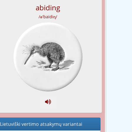
abiding
/ə'baidiɳ/
Lietuviški vertimo atsakymų variantai