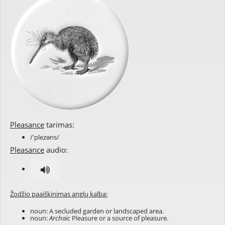
Pleasance
tarimas:
/'plezəns/
Pleasance
audio:
Žodžio paaiškinimas anglų kalba:
noun: A secluded garden or landscaped area.
noun:
Archaic
Pleasure or a source of pleasure.