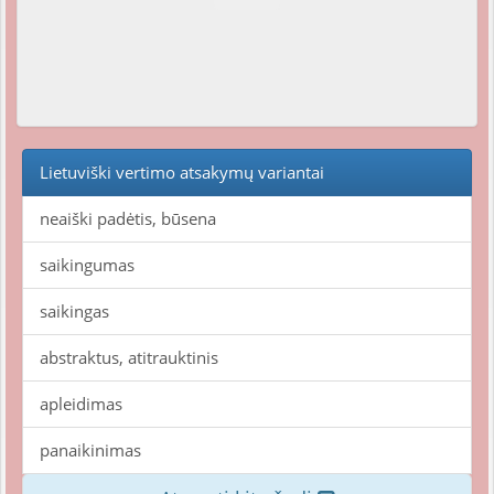
Lietuviški vertimo atsakymų variantai
neaiški padėtis, būsena
saikingumas
saikingas
abstraktus, atitrauktinis
apleidimas
panaikinimas