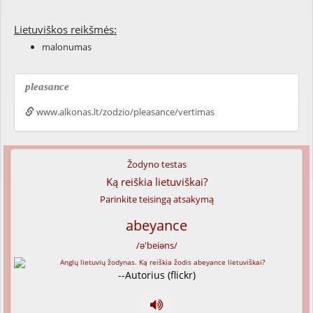
Lietuviškos reikšmės:
malonumas
pleasance
www.alkonas.lt/zodzio/pleasance/vertimas
Žodyno testas
Ką reiškia lietuviškai?
Parinkite teisingą atsakymą
abeyance
/ə'beiəns/
--Autorius (flickr)