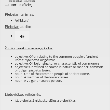
--Autorius (flickr)
Plebeian
tarimas:
/pli'bi:ən/
Plebeian
audio:
Žodžio paaiškinimas anglų kalba:
adjective: Of or relating to the common people of ancient
Rome:
a plebeian magistrate.
adjective: Of, belonging to, or characteristic of commoners.
adjective: Unrefined or coarse in nature or manner; common
or vulgar:
plebeian tastes.
noun: One of the common people of ancient Rome.
noun: A member of the lower classes.
noun: A vulgar or coarse person.
Lietuviškos reikšmės:
ist. plebėjas 2 niek. skurdžius a plebėjiškas