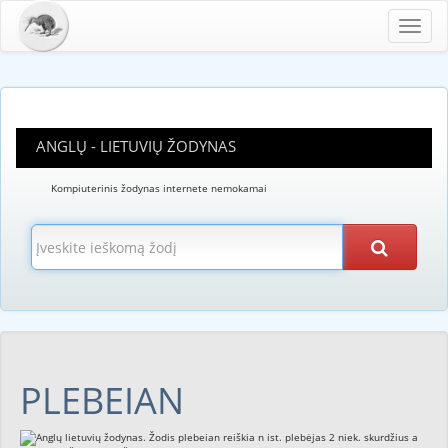
Toggl
navig
ANGLŲ - LIETUVIŲ ŽODYNAS
Kompiuterinis žodynas internete nemokamai
PLEBEIAN