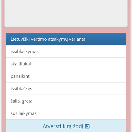
Lietuviški vertimo atsakymų variantai
išsiblaškymas
skaitliukai
panaikinti
išsiblaškęs
šalia, greta
susilaikymas
Atversti kitą žodį