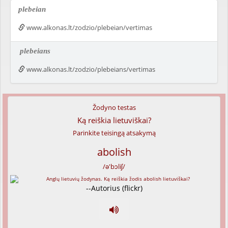
plebeian
www.alkonas.lt/zodzio/plebeian/vertimas
plebeians
www.alkonas.lt/zodzio/plebeians/vertimas
Žodyno testas
Ką reiškia lietuviškai?
Parinkite teisingą atsakymą
abolish
/ə'bɔliʃ/
--Autorius (flickr)