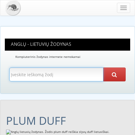
Toggl
navig
ANGLŲ - LIETUVIŲ ŽODYNAS
Kompiuterinis žodynas internete nemokamai
PLUM DUFF