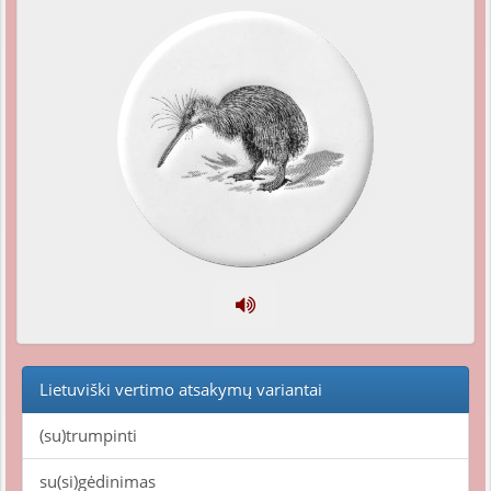
Lietuviški vertimo atsakymų variantai
(su)trumpinti
su(si)gėdinimas