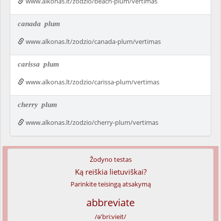
www.alkonas.lt/zodzio/beach-plum/vertimas
canada
plum
www.alkonas.lt/zodzio/canada-plum/vertimas
carissa
plum
www.alkonas.lt/zodzio/carissa-plum/vertimas
cherry
plum
www.alkonas.lt/zodzio/cherry-plum/vertimas
Žodyno testas
Ką reiškia lietuviškai?
Parinkite teisingą atsakymą
abbreviate
/ə'bri:vieit/