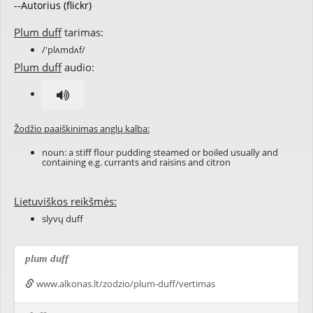
--Autorius (flickr)
Plum duff
tarimas:
/'plʌmdʌf/
Plum duff
audio:
Žodžio paaiškinimas anglų kalba:
noun: a stiff flour pudding steamed or boiled usually and
containing e.g. currants and raisins and citron
Lietuviškos reikšmės:
slyvų duff
plum duff
www.alkonas.lt/zodzio/plum-duff/vertimas