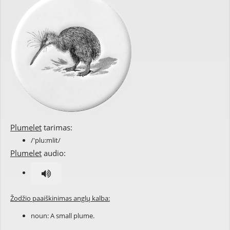
Plumelet
tarimas:
/'plu:mlit/
Plumelet
audio:
Žodžio paaiškinimas anglų kalba:
noun: A small plume.