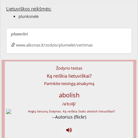
Lietuviškos reikšmės:
plunksnelė
plumelet
www.alkonas.lt/zodzio/plumelet/vertimas
Žodyno testas
Ką reiškia lietuviškai?
Parinkite teisingą atsakymą
abolish
/ə'bɔliʃ/
--Autorius (flickr)