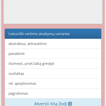
Lietuviški vertimo atsakymų variantai
abstraktus, atitrauktinis
panaikinti
išsimesti, prieš laiką gimdyti
susilaikąs
rel. apsiplovimas
pagrobimas
Atversti kitą žodį