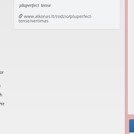
pluperfect
tense
www.alkonas.lt/zodzio/pluperfect-
tense/vertimas
or
n
sh
He
.