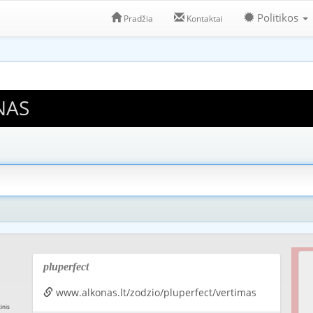
Politikos
Pradžia
Kontaktai
NAS
pluperfect
www.alkonas.lt/zodzio/pluperfect/vertimas