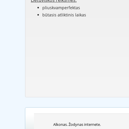
Lietuviškos reikšmės:
pliuskvamperfektas
būtasis atliktinis laikas
Alkonas. Žodynas internete.