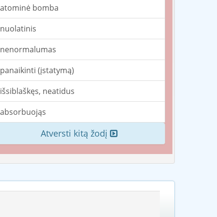
atominė bomba
nuolatinis
nenormalumas
panaikinti (įstatymą)
išsiblaškęs, neatidus
absorbuojąs
Atversti kitą žodį