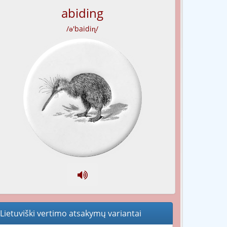
abiding
/ə'baidiɳ/
Lietuviški vertimo atsakymų variantai