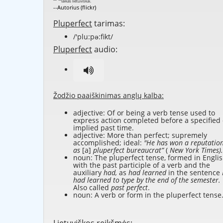
--Autorius (flickr)
Pluperfect
tarimas:
/'plu:pə:fikt/
Pluperfect
audio:
Žodžio paaiškinimas anglų kalba:
adjective: Of or being a verb tense used to
express action completed before a specified 
implied past time.
adjective: More than perfect; supremely
accomplished; ideal:
"He has won a reputatio
as
[a]
pluperfect bureaucrat”
(
New York Times).
noun: The pluperfect tense, formed in Engli
with the past participle of a verb and the
auxiliary
had,
as
had learned
in the sentence
had learned to type by the end of the semester.
Also called
past perfect
.
noun: A verb or form in the pluperfect tense