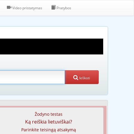
Video pristatymas
Pratybos
Ieškoti
Žodyno testas
Ką reiškia lietuviškai?
Parinkite teisingą atsakymą