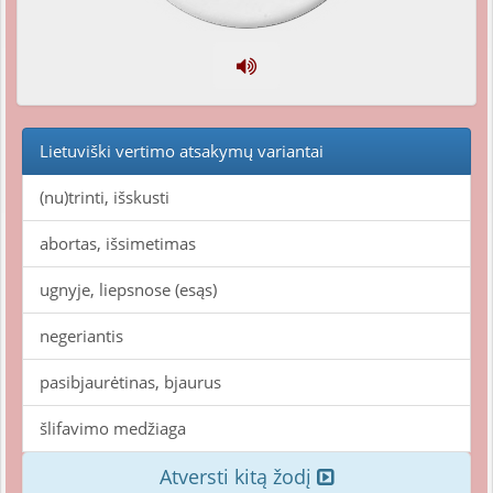
Lietuviški vertimo atsakymų variantai
(nu)trinti, išskusti
abortas, išsimetimas
ugnyje, liepsnose (esąs)
negeriantis
pasibjaurėtinas, bjaurus
šlifavimo medžiaga
Atversti kitą žodį