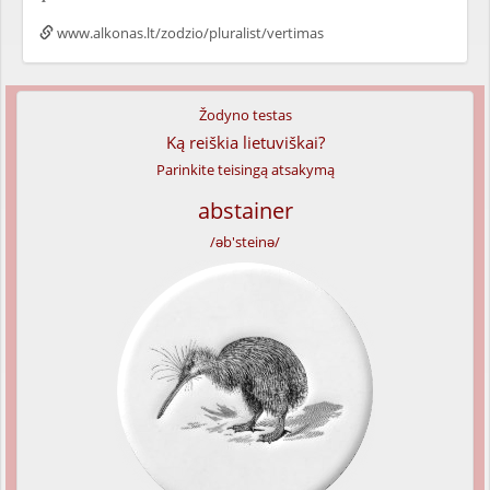
www.alkonas.lt/zodzio/pluralist/vertimas
Žodyno testas
Ką reiškia lietuviškai?
Parinkite teisingą atsakymą
abstainer
/əb'steinə/