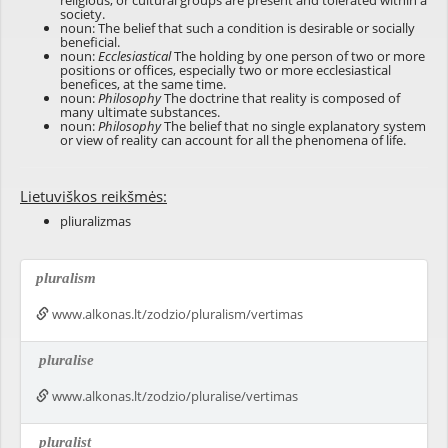
religious, or cultural groups are present and tolerated within a
society.
noun: The belief that such a condition is desirable or socially
beneficial.
noun:
Ecclesiastical
The holding by one person of two or more
positions or offices, especially two or more ecclesiastical
benefices, at the same time.
noun:
Philosophy
The doctrine that reality is composed of
many ultimate substances.
noun:
Philosophy
The belief that no single explanatory system
or view of reality can account for all the phenomena of life.
Lietuviškos reikšmės:
pliuralizmas
pluralism
www.alkonas.lt/zodzio/pluralism/vertimas
pluralise
www.alkonas.lt/zodzio/pluralise/vertimas
pluralist