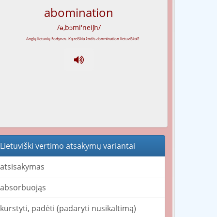
abomination
/ə,bɔmi'neiʃn/
Lietuviški vertimo atsakymų variantai
atsisakymas
absorbuojąs
kurstyti, padėti (padaryti nusikaltimą)