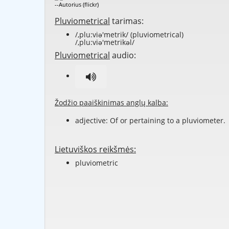
--Autorius (flickr)
Pluviometrical
tarimas:
/,plu:viə'metrik/ (pluviometrical)
/,plu:viə'metrikəl/
Pluviometrical
audio:
Žodžio paaiškinimas anglų kalba:
adjective: Of or pertaining to a
pluviometer
.
Lietuviškos reikšmės:
pluviometric