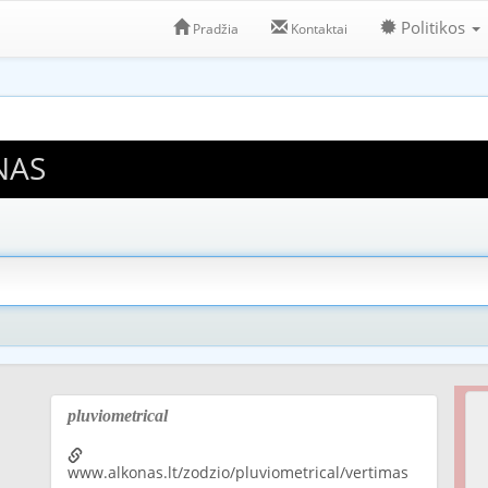
Politikos
Pradžia
Kontaktai
NAS
pluviometrical
www.alkonas.lt/zodzio/pluviometrical/vertimas