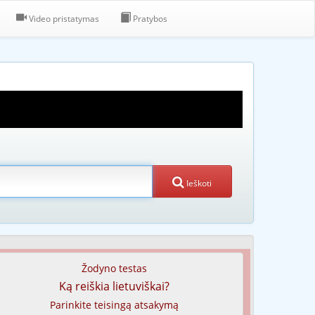
Video pristatymas
Pratybos
Ieškoti
Žodyno testas
Ką reiškia lietuviškai?
Parinkite teisingą atsakymą