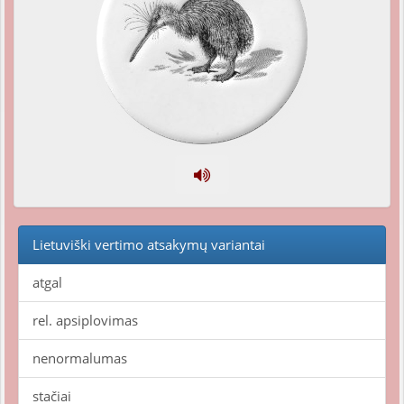
Lietuviški vertimo atsakymų variantai
atgal
rel. apsiplovimas
nenormalumas
stačiai