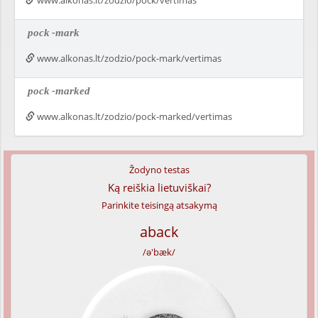
www.alkonas.lt/zodzio/pock/vertimas
pock
-mark
www.alkonas.lt/zodzio/pock-mark/vertimas
pock
-marked
www.alkonas.lt/zodzio/pock-marked/vertimas
Žodyno testas
Ką reiškia lietuviškai?
Parinkite teisingą atsakymą
aback
/ə'bæk/