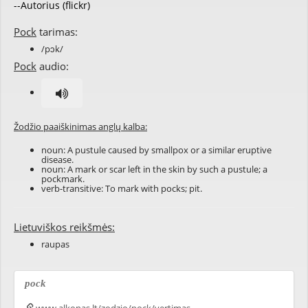
--Autorius (flickr)
Pock
tarimas:
/pɔk/
Pock
audio:
Žodžio paaiškinimas anglų kalba:
noun: A pustule caused by smallpox or a similar eruptive
disease.
noun: A mark or scar left in the skin by such a pustule; a
pockmark.
verb-transitive: To mark with pocks; pit.
Lietuviškos reikšmės:
raupas
pock