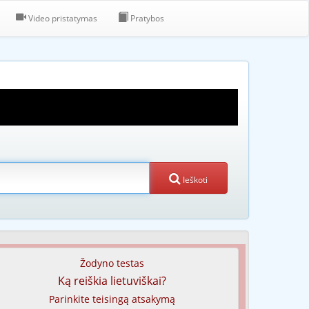
Video pristatymas
Pratybos
Ieškoti
Žodyno testas
Ką reiškia lietuviškai?
Parinkite teisingą atsakymą