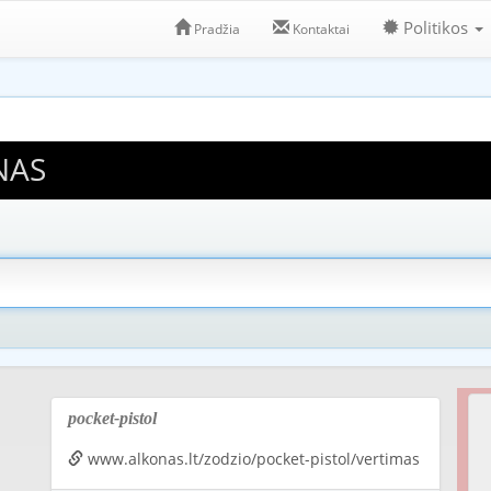
Politikos
Pradžia
Kontaktai
NAS
pocket-pistol
www.alkonas.lt/zodzio/pocket-pistol/vertimas