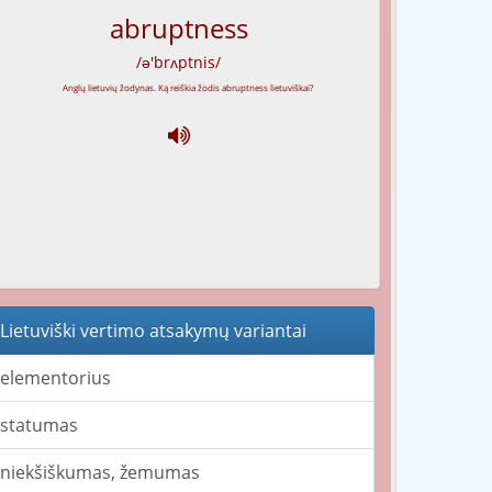
abruptness
/ə'brʌptnis/
Lietuviški vertimo atsakymų variantai
elementorius
statumas
niekšiškumas, žemumas