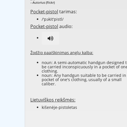
--Autorius (flickr)
Pocket-pistol
tarimas:
/'pɔkit'pistl/
Pocket-pistol
audio:
Žodžio paaiškinimas anglų kalba:
noun: A
semi-automatic
handgun
designed t
be carried
inconspicuously
in a pocket of one
clothing.
noun: Any handgun suitable to be carried in
pocket of one's clothing, usually of a small
caliber
.
Lietuviškos reikšmės:
kišenėje-pistoletas