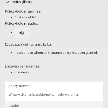
--Autorius (flickr)
Policy-holder
tarimas:
/'pɔlisi,houldə/
Policy-holder
audio:
Žodžio paaiškinimas anglų kalba:
noun: one to whom an insurance policy has been granted.
Lietuviškos reikšmės:
draudėjas
policy-holder
www.alkonas.lt/zodzio/policy-holder/vertimas
holder