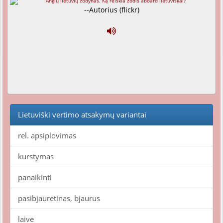
--Autorius (flickr)
Lietuviški vertimo atsakymų variantai
rel. apsiplovimas
kurstymas
panaikinti
pasibjaurėtinas, bjaurus
laive