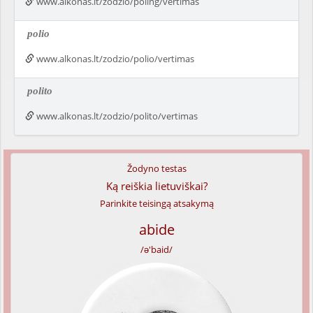
www.alkonas.lt/zodzio/poling/vertimas
polio
www.alkonas.lt/zodzio/polio/vertimas
polito
www.alkonas.lt/zodzio/polito/vertimas
Žodyno testas
Ką reiškia lietuviškai?
Parinkite teisingą atsakymą
abide
/ə'baid/