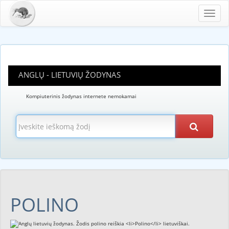
Toggl
navig
ANGLŲ - LIETUVIŲ ŽODYNAS
Kompiuterinis žodynas internete nemokamai
POLINO