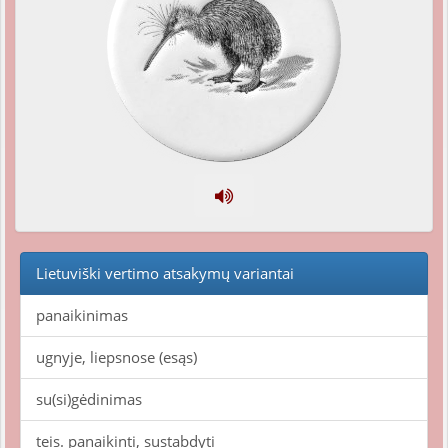
Lietuviški vertimo atsakymų variantai
panaikinimas
ugnyje, liepsnose (esąs)
su(si)gėdinimas
teis. panaikinti, sustabdyti