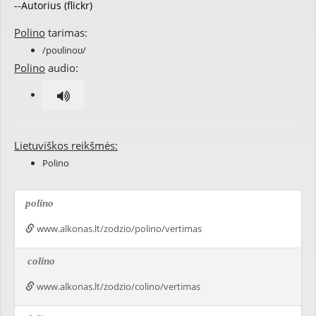
--Autorius (flickr)
Polino
tarimas:
/poʊlinoʊ/
Polino
audio:
Lietuviškos reikšmės:
Polino
polino
www.alkonas.lt/zodzio/polino/vertimas
colino
www.alkonas.lt/zodzio/colino/vertimas