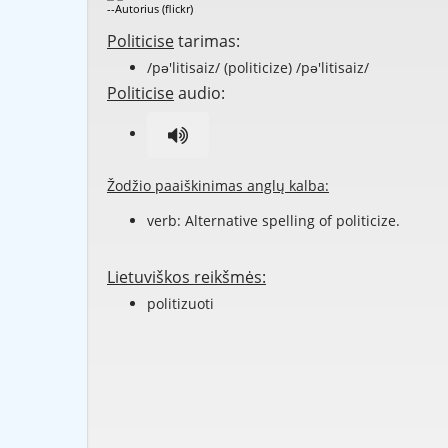
--Autorius (flickr)
Politicise
tarimas:
/pə'litisaiz/ (politicize) /pə'litisaiz/
Politicise
audio:
Žodžio paaiškinimas anglų kalba:
verb: Alternative spelling of
politicize
.
Lietuviškos reikšmės:
politizuoti