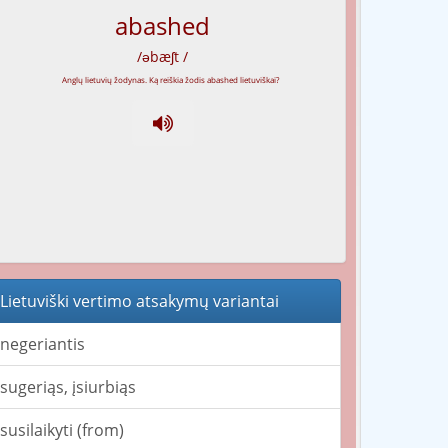
abashed
/əbæʃt /
Lietuviški vertimo atsakymų variantai
negeriantis
sugeriąs, įsiurbiąs
susilaikyti (from)