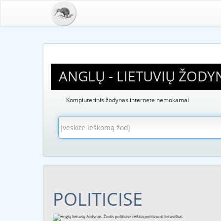
ANGLŲ - LIETUVIŲ ŽODY
Kompiuterinis žodynas internete nemokamai
POLITICISE