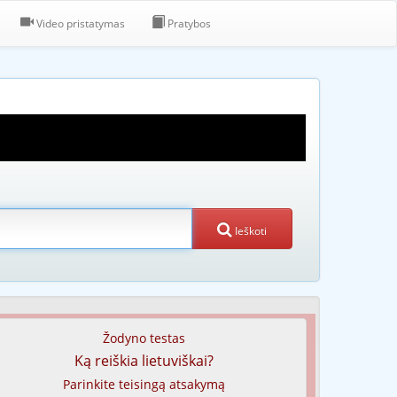
Video pristatymas
Pratybos
Ieškoti
Žodyno testas
Ką reiškia lietuviškai?
Parinkite teisingą atsakymą