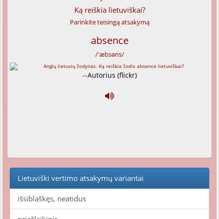
Ką reiškia lietuviškai?
Parinkite teisingą atsakymą
absence
/'æbsəns/
--Autorius (flickr)
Lietuviški vertimo atsakymų variantai
išsiblaškęs, neatidus