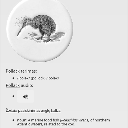
Pollack
tarimas:
/'pɔlək/ (pollock) /'pɔlək/
Pollack
audio:
Žodžio paaiškinimas anglų kalba:
noun: A marine food fish
(Pollachius virens)
of northern
Atlantic waters, related to the cod.