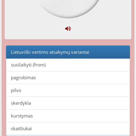
Lietuviški vertimo atsakymų variantai
susilaikyti (from)
pagrobimas
pilvo
skerdykla
kurstymas
skaitliukai