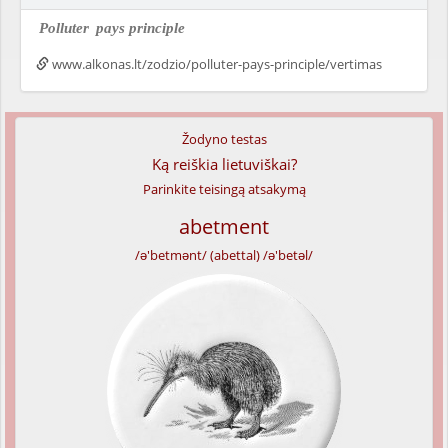
Polluter
pays principle
www.alkonas.lt/zodzio/polluter-pays-principle/vertimas
Žodyno testas
Ką reiškia lietuviškai?
Parinkite teisingą atsakymą
abetment
/ə'betmənt/ (abettal) /ə'betəl/