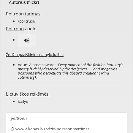
--Autorius (flickr)
Poltroon
tarimas:
/pɔl'tru:n/
Poltroon
audio:
Žodžio paaiškinimas anglų kalba:
noun: A base coward:
"Every moment of the fashion industry's
misery is richly deserved by the designers . . . and magazine
poltroons who perpetuate this absurd creation”
(
Nina
Totenberg).
Lietuviškos reikšmės:
bailys
poltroon
www.alkonas.lt/zodzio/poltroon/vertimas