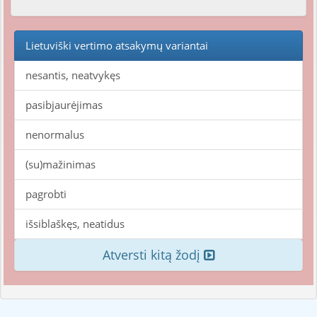
Lietuviški vertimo atsakymų variantai
nesantis, neatvykęs
pasibjaurėjimas
nenormalus
(su)mažinimas
pagrobti
išsiblaškęs, neatidus
Atversti kitą žodį