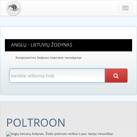
Toggl
navig
ANGLŲ - LIETUVIŲ ŽODYNAS
Kompiuterinis žodynas internete nemokamai
POLTROON