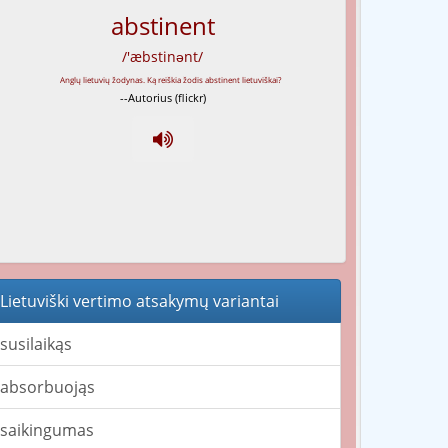
abstinent
/'æbstinənt/
--Autorius (flickr)
Lietuviški vertimo atsakymų variantai
susilaikąs
absorbuojąs
saikingumas