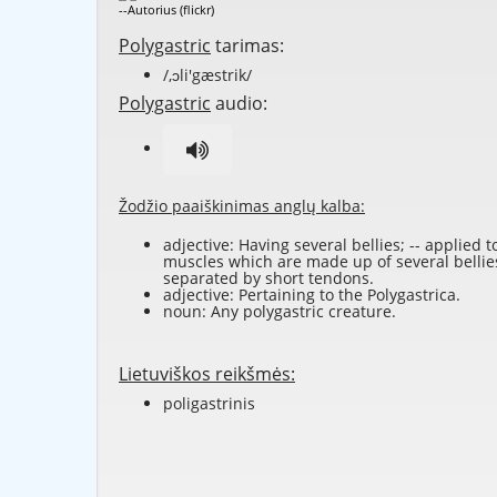
--Autorius (flickr)
Polygastric
tarimas:
/,ɔli'gæstrik/
Polygastric
audio:
Žodžio paaiškinimas anglų kalba:
adjective: Having several
bellies
; -- applied t
muscles
which are made up of several bellie
separated by short
tendons
.
adjective: Pertaining to the Polygastrica.
noun: Any polygastric creature.
Lietuviškos reikšmės:
poligastrinis