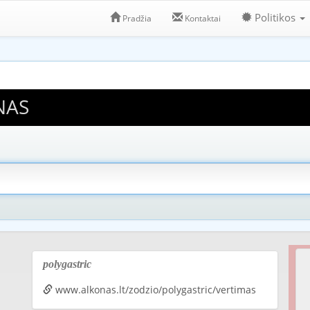
Politikos
Pradžia
Kontaktai
NAS
polygastric
www.alkonas.lt/zodzio/polygastric/vertimas