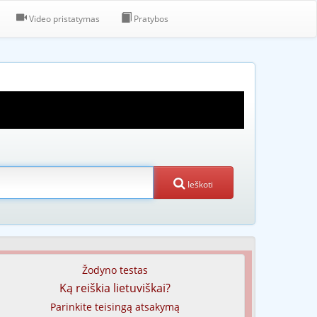
Video pristatymas
Pratybos
Ieškoti
Žodyno testas
Ką reiškia lietuviškai?
Parinkite teisingą atsakymą