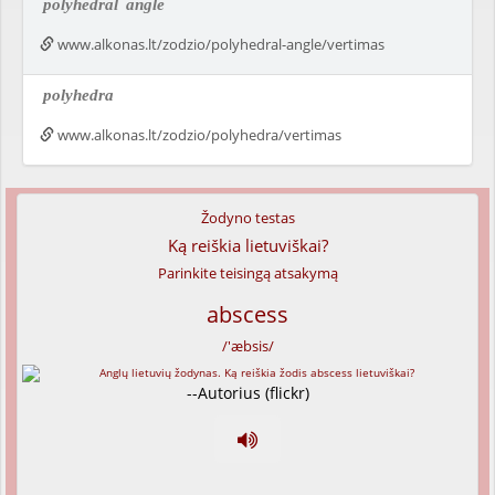
polyhedral
angle
www.alkonas.lt/zodzio/polyhedral-angle/vertimas
polyhedra
www.alkonas.lt/zodzio/polyhedra/vertimas
Žodyno testas
Ką reiškia lietuviškai?
Parinkite teisingą atsakymą
abscess
/'æbsis/
--Autorius (flickr)