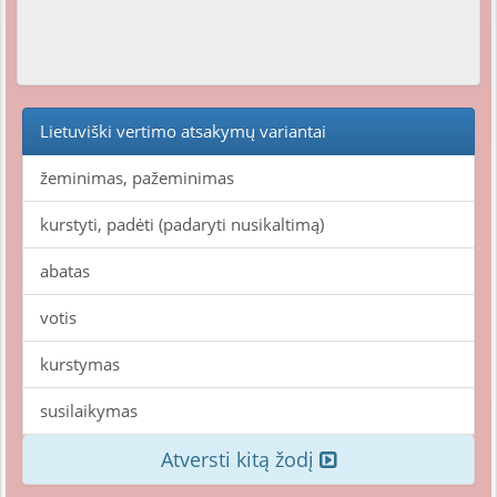
Lietuviški vertimo atsakymų variantai
žeminimas, pažeminimas
kurstyti, padėti (padaryti nusikaltimą)
abatas
votis
kurstymas
susilaikymas
Atversti kitą žodį