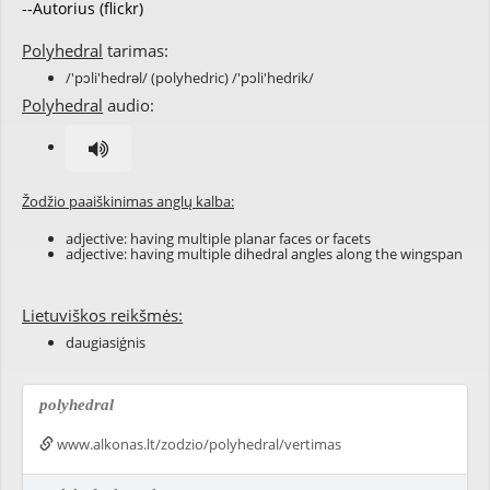
--Autorius (flickr)
Polyhedral
tarimas:
/'pɔli'hedrəl/ (polyhedric) /'pɔli'hedrik/
Polyhedral
audio:
Žodžio paaiškinimas anglų kalba:
adjective: having multiple
planar
faces
or
facets
adjective: having multiple
dihedral
angles along the
wingspan
Lietuviškos reikšmės:
daugiasiģnis
polyhedral
www.alkonas.lt/zodzio/polyhedral/vertimas