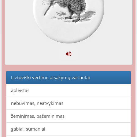
Lietuviški vertimo atsakymų variantai
apleistas
nebuvimas, neatvykimas
žeminimas, pažeminimas
gabiai, sumaniai