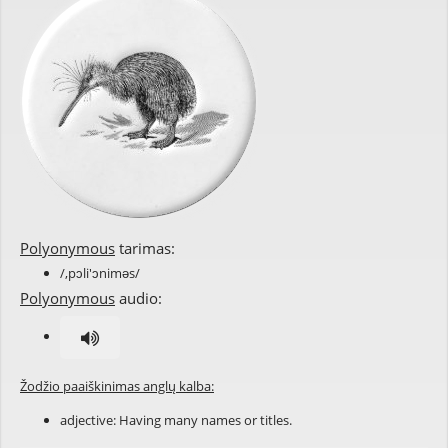
Polyonymous
tarimas:
/,pɔli'ɔniməs/
Polyonymous
audio:
Žodžio paaiškinimas anglų kalba:
adjective: Having many
names
or
titles
.