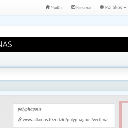
Politikos
Pradžia
Kontaktai
NAS
polyphagous
www.alkonas.lt/zodzio/polyphagous/vertimas