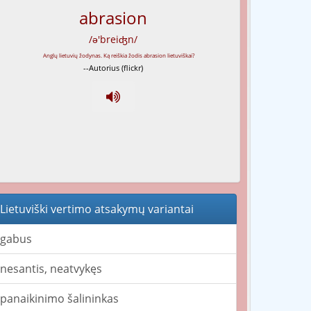
abrasion
/ə'breiʤn/
--Autorius (flickr)
Lietuviški vertimo atsakymų variantai
gabus
nesantis, neatvykęs
panaikinimo šalininkas