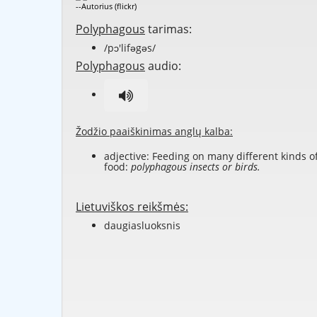
--Autorius (flickr)
Polyphagous
tarimas:
/pɔ'lifəgəs/
Polyphagous
audio:
Žodžio paaiškinimas anglų kalba:
adjective: Feeding on many different kinds o
food:
polyphagous insects or birds.
Lietuviškos reikšmės:
daugiasluoksnis