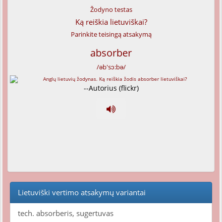
Žodyno testas
Ką reiškia lietuviškai?
Parinkite teisingą atsakymą
absorber
/əb'sɔ:bə/
--Autorius (flickr)
Lietuviški vertimo atsakymų variantai
tech. absorberis, sugertuvas