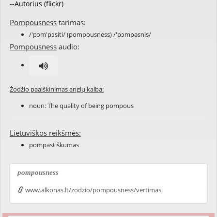
--Autorius (flickr)
Pompousness
tarimas:
/'pɔm'pɔsiti/ (pompousness) /'pɔmpəsnis/
Pompousness
audio:
Žodžio paaiškinimas anglų kalba:
noun: The quality of being
pompous
Lietuviškos reikšmės:
pompastiškumas
pompousness
www.alkonas.lt/zodzio/pompousness/vertimas