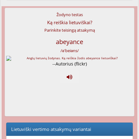
Žodyno testas
Ką reiškia lietuviškai?
Parinkite teisingą atsakymą
abeyance
/ə'beiəns/
--Autorius (flickr)
Lietuviški vertimo atsakymų variantai