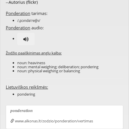
--Autorius (flickr)
Ponderation
tarimas:
/,pɔndə'reiʃn/
Ponderation
audio:
Žodžio paaiškinimas anglų kalba:
noun:
heaviness
noun: mental
weighing
;
deliberation
;
pondering
noun: physical weighing or
balancing
Lietuviškos reikšmės:
pondering
ponderation
www.alkonas.lt/zodzio/ponderation/vertimas