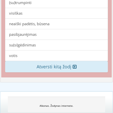
(su)trumpinti
visiškas
neaiški padėtis, būsena
pasibjaurėjimas
su(si)gėdinimas
votis
Atversti kitą žodį
Alkonas. Žodynas internete.