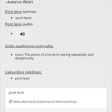
--Autorius (flickr)
Pont levis
tarimas:
/pɔnt'levis/
Pont levis
audio:
Žodžio paaiškinimas anglų kalba:
noun: The action of a horse in rearing repeatedly and
dangerously.
Lietuviškos reikšmės:
pont levis
pont levis
www.alkonas.lt/zodzio/pont-levis/vertimas