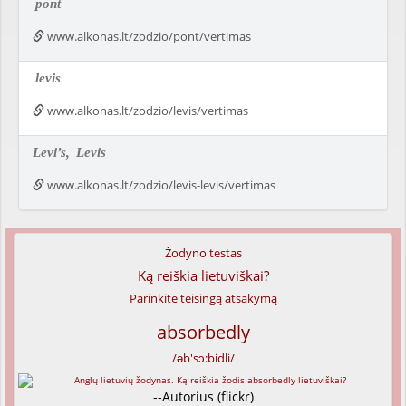
pont
www.alkonas.lt/zodzio/pont/vertimas
levis
www.alkonas.lt/zodzio/levis/vertimas
Levi’s,
Levis
www.alkonas.lt/zodzio/levis-levis/vertimas
Žodyno testas
Ką reiškia lietuviškai?
Parinkite teisingą atsakymą
absorbedly
/əb'sɔ:bidli/
--Autorius (flickr)