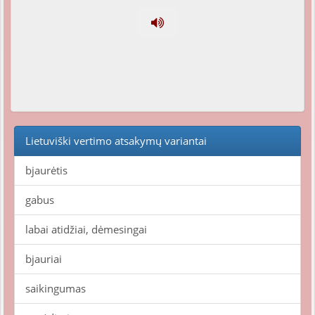
Lietuviški vertimo atsakymų variantai
bjaurėtis
gabus
labai atidžiai, dėmesingai
bjauriai
saikingumas