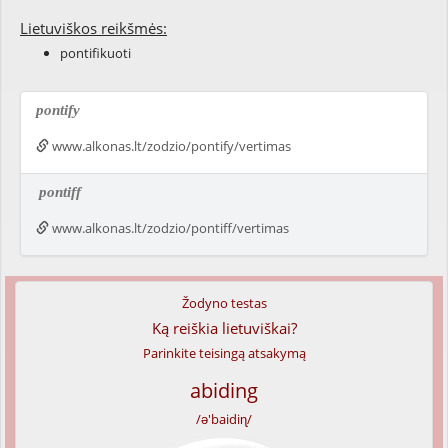
Lietuviškos reikšmės:
pontifikuoti
pontify
www.alkonas.lt/zodzio/pontify/vertimas
pontiff
www.alkonas.lt/zodzio/pontiff/vertimas
Žodyno testas
Ką reiškia lietuviškai?
Parinkite teisingą atsakymą
abiding
/ə'baidiɳ/