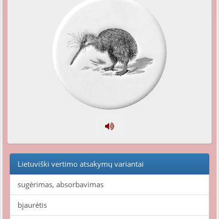
Lietuviški vertimo atsakymų variantai
sugėrimas, absorbavimas
bjaurėtis