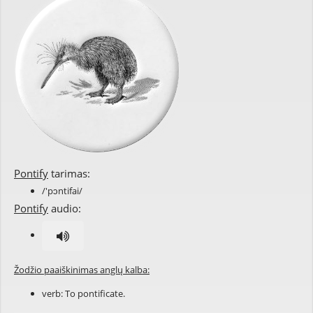
Pontify
tarimas:
/'pɔntifai/
Pontify
audio:
Žodžio paaiškinimas anglų kalba:
verb: To
pontificate
.