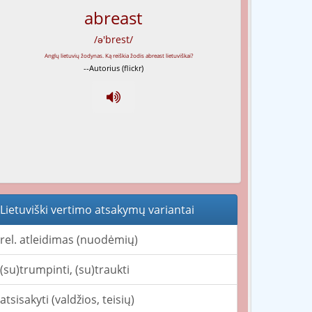
abreast
/ə'brest/
--Autorius (flickr)
Lietuviški vertimo atsakymų variantai
rel. atleidimas (nuodėmių)
(su)trumpinti, (su)traukti
atsisakyti (valdžios, teisių)