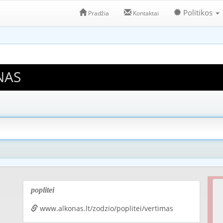
Politikos
Pradžia
Kontaktai
NAS
poplitei
www.alkonas.lt/zodzio/poplitei/vertimas