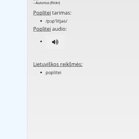
--Autorius (flickr)
Poplitei
tarimas:
/pɔp'litjəs/
Poplitei
audio:
Lietuviškos reikšmės:
poplitei