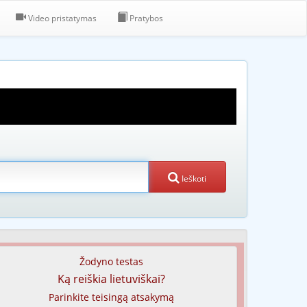
Video pristatymas
Pratybos
Ieškoti
Žodyno testas
Ką reiškia lietuviškai?
Parinkite teisingą atsakymą