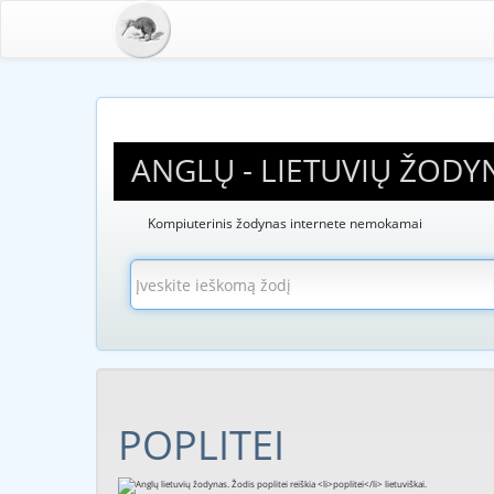
ANGLŲ - LIETUVIŲ ŽODY
Kompiuterinis žodynas internete nemokamai
POPLITEI