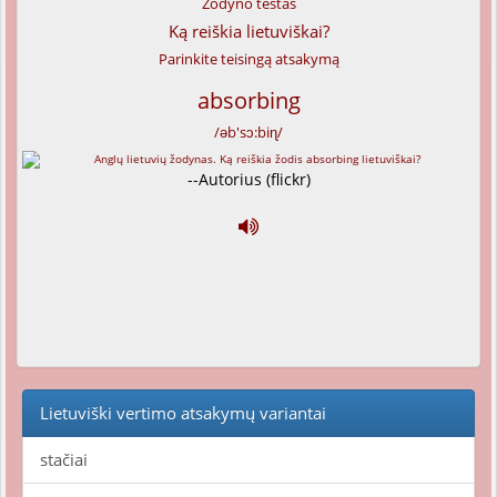
Žodyno testas
Ką reiškia lietuviškai?
Parinkite teisingą atsakymą
absorbing
/əb'sɔ:biɳ/
--Autorius (flickr)
Lietuviški vertimo atsakymų variantai
stačiai