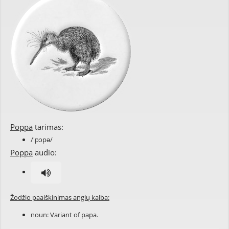
Poppa
tarimas:
/'pɔpə/
Poppa
audio:
Žodžio paaiškinimas anglų kalba:
noun: Variant of
papa
.