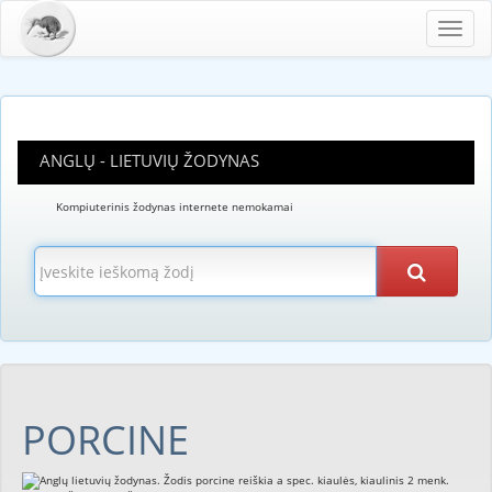
Toggl
navig
ANGLŲ - LIETUVIŲ ŽODYNAS
Kompiuterinis žodynas internete nemokamai
PORCINE