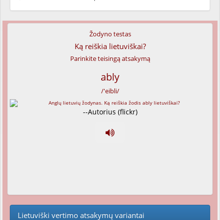
Žodyno testas
Ką reiškia lietuviškai?
Parinkite teisingą atsakymą
ably
/'eibli/
--Autorius (flickr)
Lietuviški vertimo atsakymų variantai