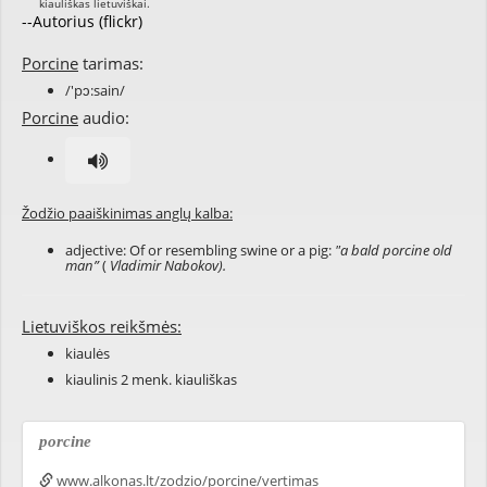
--Autorius (flickr)
Porcine
tarimas:
/'pɔ:sain/
Porcine
audio:
Žodžio paaiškinimas anglų kalba:
adjective: Of or resembling swine or a pig:
"a bald porcine old
man”
(
Vladimir Nabokov).
Lietuviškos reikšmės:
kiaulės
kiaulinis 2 menk. kiauliškas
porcine
www.alkonas.lt/zodzio/porcine/vertimas