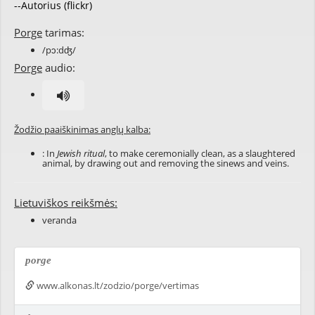
--Autorius (flickr)
Porge
tarimas:
/pɔ:dʤ/
Porge
audio:
Žodžio paaiškinimas anglų kalba:
: In
Jewish ritual
, to make ceremonially clean, as a slaughtered
animal, by drawing out and removing the sinews and veins.
Lietuviškos reikšmės:
veranda
porge
www.alkonas.lt/zodzio/porge/vertimas