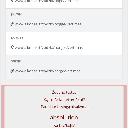
www.alkonas.lt/zodzio/poge/vertimas
pogge
www.alkonas.lt/zodzio/pogge/vertimas
porges
www.alkonas.lt/zodzio/porges/vertimas
sorge
www.alkonas.lt/zodzio/sorge/vertimas
Žodyno testas
Ką reiškia lietuviškai?
Parinkite teisingą atsakymą
absolution
/,æbsə'lu:ʃn/