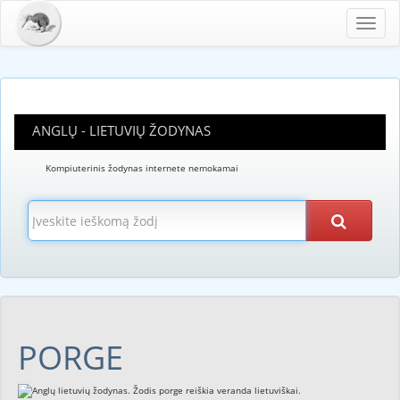
Toggl
navig
ANGLŲ - LIETUVIŲ ŽODYNAS
Kompiuterinis žodynas internete nemokamai
PORGE