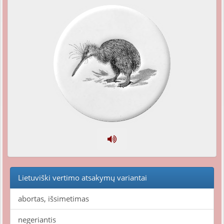
Lietuviški vertimo atsakymų variantai
abortas, išsimetimas
negeriantis