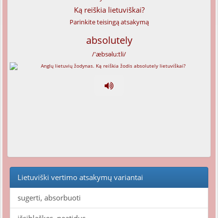
Ką reiškia lietuviškai?
Parinkite teisingą atsakymą
absolutely
/'æbsəlu:tli/
Lietuviški vertimo atsakymų variantai
sugerti, absorbuoti