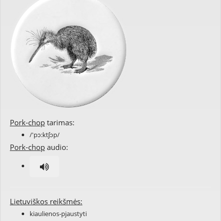
Pork-chop
tarimas:
/'pɔ:ktʃɔp/
Pork-chop
audio:
Lietuviškos reikšmės:
kiaulienos-pjaustyti