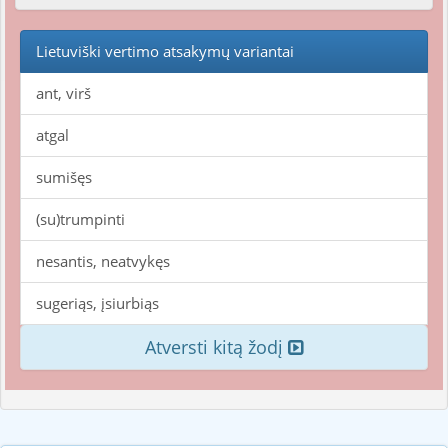
Lietuviški vertimo atsakymų variantai
ant, virš
atgal
sumišęs
(su)trumpinti
nesantis, neatvykęs
sugeriąs, įsiurbiąs
Atversti kitą žodį