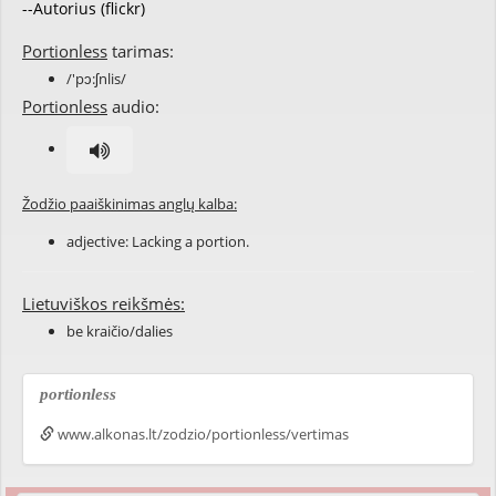
--Autorius (flickr)
Portionless
tarimas:
/'pɔ:ʃnlis/
Portionless
audio:
Žodžio paaiškinimas anglų kalba:
adjective: Lacking a
portion
.
Lietuviškos reikšmės:
be kraičio/dalies
portionless
www.alkonas.lt/zodzio/portionless/vertimas