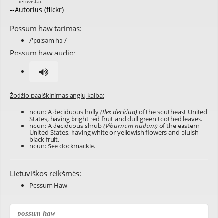
--Autorius (flickr)
Possum haw
tarimas:
/'pɑ:səm hɔ /
Possum haw
audio:
Žodžio paaiškinimas anglų kalba:
noun: A deciduous holly
(Ilex decidua)
of the southeast United
States, having bright red fruit and dull green toothed leaves.
noun: A deciduous shrub
(Viburnum nudum)
of the eastern
United States, having white or yellowish flowers and bluish-
black fruit.
noun: See
dockmackie
.
Lietuviškos reikšmės:
Possum Haw
possum haw