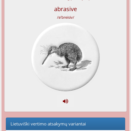
abrasive
/ə'breisiv/
Lietuviški vertimo atsakymų variantai