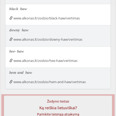
black
haw
www.alkonas.lt/zodzio/black-haw/vertimas
downy
haw
www.alkonas.lt/zodzio/downy-haw/vertimas
hee-
haw
www.alkonas.lt/zodzio/hee-haw/vertimas
hem and
haw
www.alkonas.lt/zodzio/hem-and-haw/vertimas
Žodyno testas
Ką reiškia lietuviškai?
Parinkite teisingą atsakymą