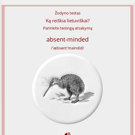
Žodyno testas
Ką reiškia lietuviškai?
Parinkite teisingą atsakymą
absent-minded
/'æbsənt'maindid/