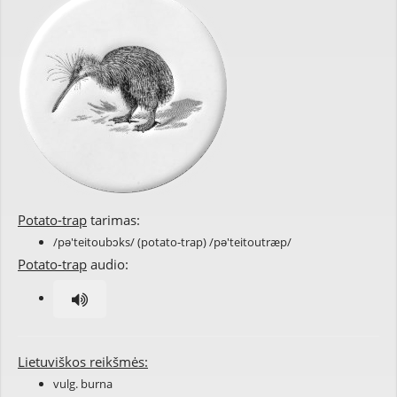
Potato-trap
tarimas:
/pə'teitoubɔks/ (potato-trap) /pə'teitoutræp/
Potato-trap
audio:
Lietuviškos reikšmės:
vulg. burna