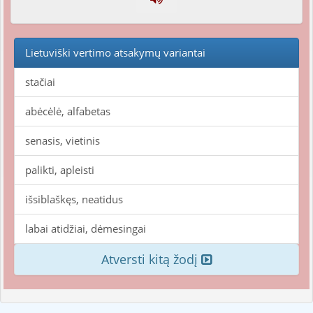
Lietuviški vertimo atsakymų variantai
stačiai
abėcėlė, alfabetas
senasis, vietinis
palikti, apleisti
išsiblaškęs, neatidus
labai atidžiai, dėmesingai
Atversti kitą žodį