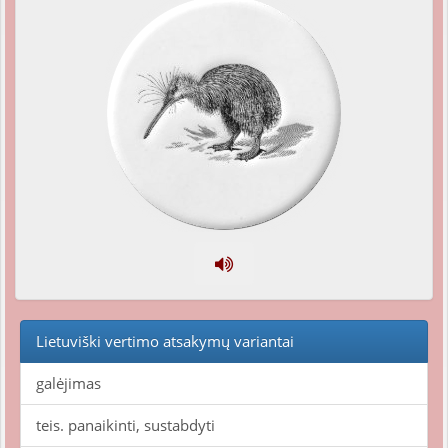
Lietuviški vertimo atsakymų variantai
galėjimas
teis. panaikinti, sustabdyti