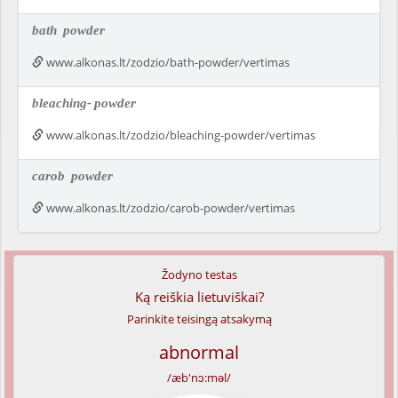
bath
powder
www.alkonas.lt/zodzio/bath-powder/vertimas
bleaching-
powder
www.alkonas.lt/zodzio/bleaching-powder/vertimas
carob
powder
www.alkonas.lt/zodzio/carob-powder/vertimas
Žodyno testas
Ką reiškia lietuviškai?
Parinkite teisingą atsakymą
abnormal
/æb'nɔ:məl/