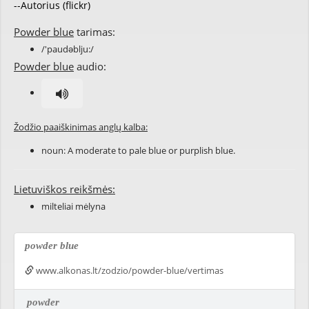
--Autorius (flickr)
Powder blue
tarimas:
/'paudəblju:/
Powder blue
audio:
Žodžio paaiškinimas anglų kalba:
noun: A moderate to pale blue or purplish blue.
Lietuviškos reikšmės:
milteliai mėlyna
powder blue
www.alkonas.lt/zodzio/powder-blue/vertimas
powder