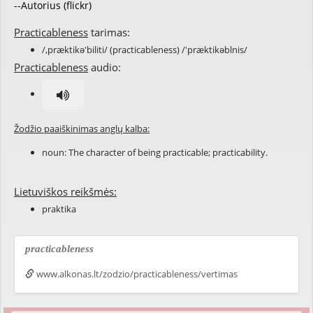
--Autorius (flickr)
Practicableness
tarimas:
/,præktikə'biliti/ (practicableness) /'præktikəblnis/
Practicableness
audio:
Žodžio paaiškinimas anglų kalba:
noun: The character of being practicable; practicability.
Lietuviškos reikšmės:
praktika
practicableness
www.alkonas.lt/zodzio/practicableness/vertimas