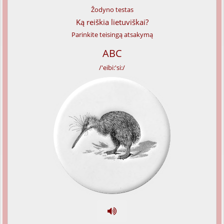
Žodyno testas
Ką reiškia lietuviškai?
Parinkite teisingą atsakymą
ABC
/'eibi:'si:/