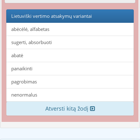
Lietuviški vertimo atsakymų variantai
abėcėlė, alfabetas
sugerti, absorbuoti
abatė
panaikinti
pagrobimas
nenormalus
Atversti kitą žodį