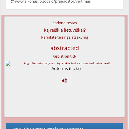
www.alkonas.lt/zodzio/praepostor/vertimas
Žodyno testas
Ką reiškia lietuviškai?
Parinkite teisingą atsakymą
abstracted
/æb'stræktid/
--Autorius (flickr)