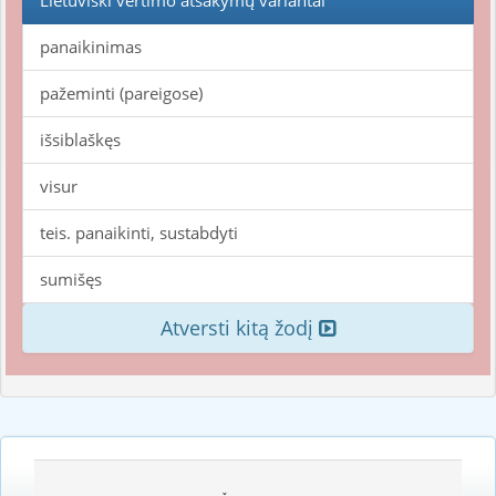
Lietuviški vertimo atsakymų variantai
panaikinimas
pažeminti (pareigose)
išsiblaškęs
visur
teis. panaikinti, sustabdyti
sumišęs
Atversti kitą žodį