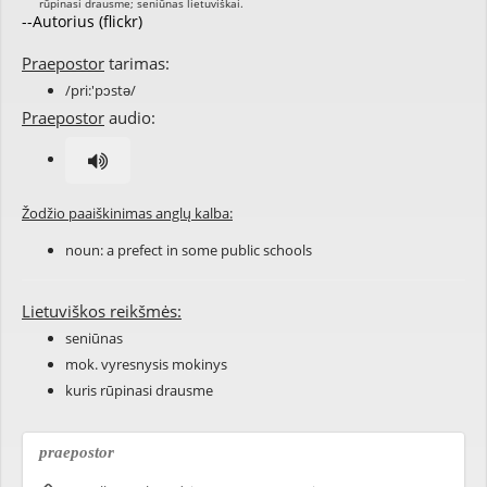
--Autorius (flickr)
Praepostor
tarimas:
/pri:'pɔstə/
Praepostor
audio:
Žodžio paaiškinimas anglų kalba:
noun: a
prefect
in some
public schools
Lietuviškos reikšmės:
seniūnas
mok. vyresnysis mokinys
kuris rūpinasi drausme
praepostor