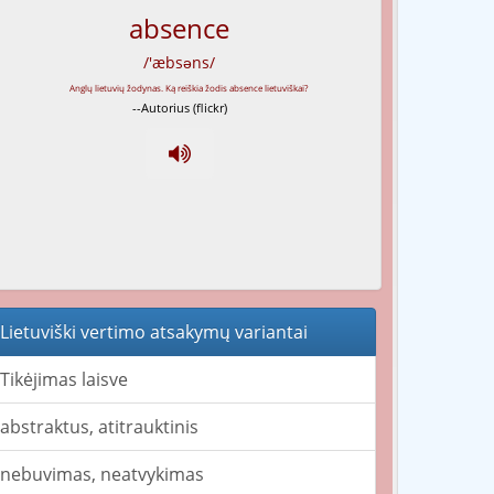
absence
/'æbsəns/
--Autorius (flickr)
Lietuviški vertimo atsakymų variantai
Tikėjimas laisve
abstraktus, atitrauktinis
nebuvimas, neatvykimas