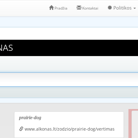
Politikos
Pradžia
Kontaktai
NAS
prairie-dog
www.alkonas.lt/zodzio/prairie-dog/vertimas