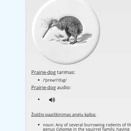
Prairie-dog
tarimas:
/'preəri'dɔg/
Prairie-dog
audio:
Žodžio paaiškinimas anglų kalba:
noun: Any of several burrowing rodents of t
genus
Cynomys
in the squirrel family, having