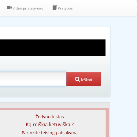
Video pristatymas
Pratybos
Ieškoti
Žodyno testas
Ką reiškia lietuviškai?
Parinkite teisingą atsakymą