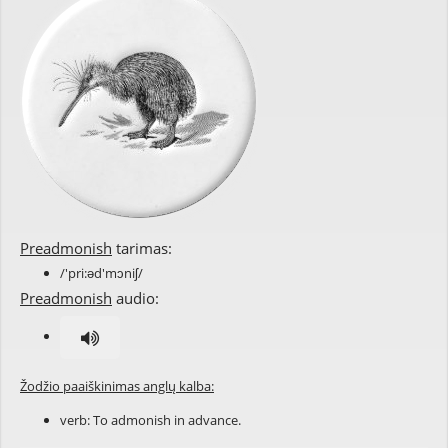
Preadmonish
tarimas:
/'pri:əd'mɔniʃ/
Preadmonish
audio:
Žodžio paaiškinimas anglų kalba:
verb: To
admonish
in advance
.