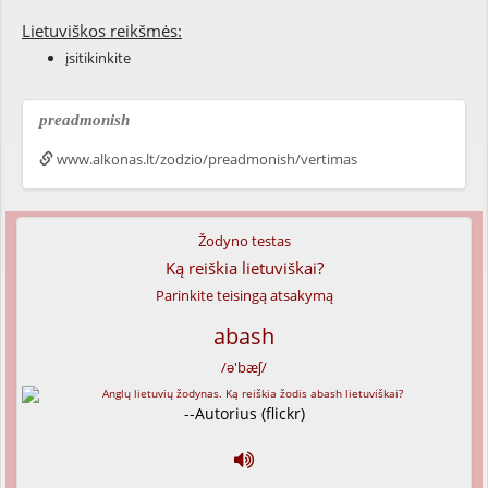
Lietuviškos reikšmės:
įsitikinkite
preadmonish
www.alkonas.lt/zodzio/preadmonish/vertimas
Žodyno testas
Ką reiškia lietuviškai?
Parinkite teisingą atsakymą
abash
/ə'bæʃ/
--Autorius (flickr)