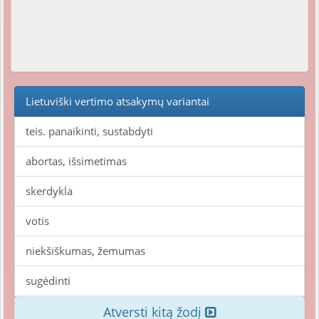
Lietuviški vertimo atsakymų variantai
teis. panaikinti, sustabdyti
abortas, išsimetimas
skerdykla
votis
niekšiškumas, žemumas
sugėdinti
Atversti kitą žodį