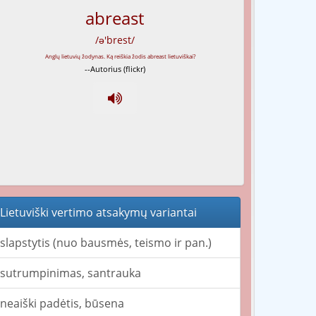
abreast
/ə'brest/
--Autorius (flickr)
Lietuviški vertimo atsakymų variantai
slapstytis (nuo bausmės, teismo ir pan.)
sutrumpinimas, santrauka
neaiški padėtis, būsena