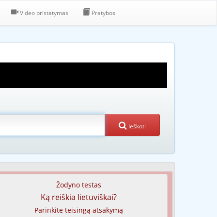
Video pristatymas
Pratybos
Ieškoti
Žodyno testas
Ką reiškia lietuviškai?
Parinkite teisingą atsakymą