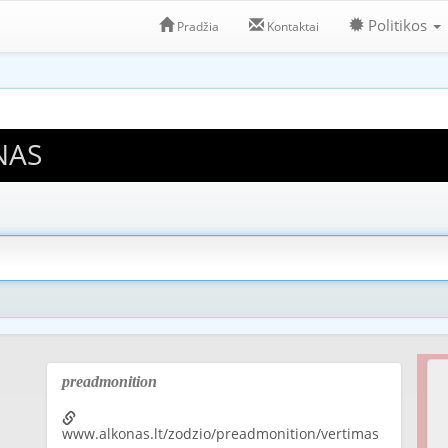
Politikos
Pradžia
Kontaktai
NAS
preadmonition
www.alkonas.lt/zodzio/preadmonition/vertimas