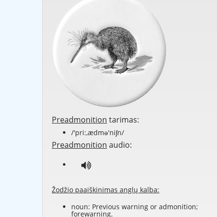
Preadmonition
tarimas:
/'pri:,ædmə'niʃn/
Preadmonition
audio:
Žodžio paaiškinimas anglų kalba:
noun: Previous
warning
or
admonition
;
forewarning
.