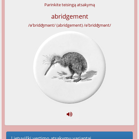
Parinkite teisingą atsakymą
abridgement
/ə'bridʤmənt/ (abridgement) /ə'bridʤmənt/
Lietuviški vertimo atsakymų variantai