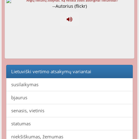
--Autorius (flickr)
Lietuviški vertimo atsakymų variantai
susilaikymas
bjaurus
senasis, vietinis
statumas
niekšiškumas, žemumas