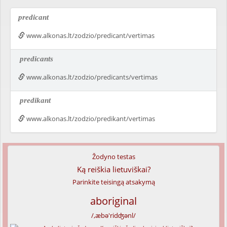
predicant
www.alkonas.lt/zodzio/predicant/vertimas
predicants
www.alkonas.lt/zodzio/predicants/vertimas
predikant
www.alkonas.lt/zodzio/predikant/vertimas
Žodyno testas
Ką reiškia lietuviškai?
Parinkite teisingą atsakymą
aboriginal
/,æbə'ridʤənl/