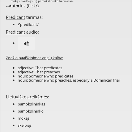
--Autorius (flickr)
Predicant
tarimas:
/'predikənt/
Predicant
audio:
Žodžio paaiškinimas anglų kalba:
adjective: That
predicates
adjective: That
preaches
noun: Someone who
predicates
noun: Someone who
preaches
, especially a
Dominican
friar
Lietuviškos reikšmės:
pamokslininkas
pamokslininko
mokąs
skelbiąs